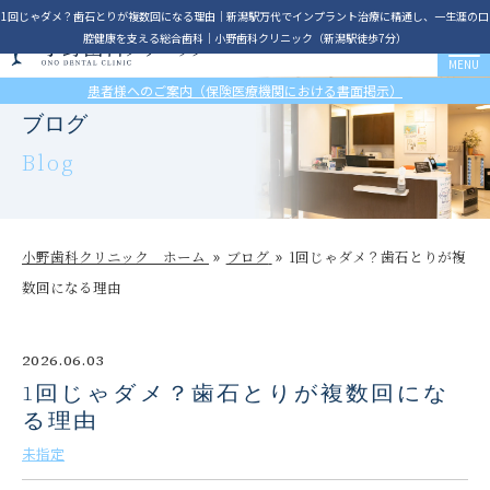
1回じゃダメ？歯石とりが複数回になる理由│新潟駅万代でインプラント治療に精通し、一生涯の口
腔健康を支える総合歯科｜小野歯科クリニック（新潟駅徒歩7分）
患者様へのご案内（保険医療機関における書面掲示）
ブログ
Blog
小野歯科クリニック ホーム
ブログ
1回じゃダメ？歯石とりが複
数回になる理由
2026.06.03
1回じゃダメ？歯石とりが複数回にな
る理由
未指定