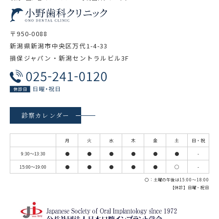
〒950-0088
新潟県新潟市中央区万代1-4-33
損保ジャパン・新潟セントラルビル3F
診察カレンダー
月
火
水
木
金
土
日・祝
9:30～13:30
●
●
●
●
●
●
-
15:00～19:00
●
●
●
●
●
◯
-
〇：土曜の午後は15:00～18:00
【休診】日曜・祝日