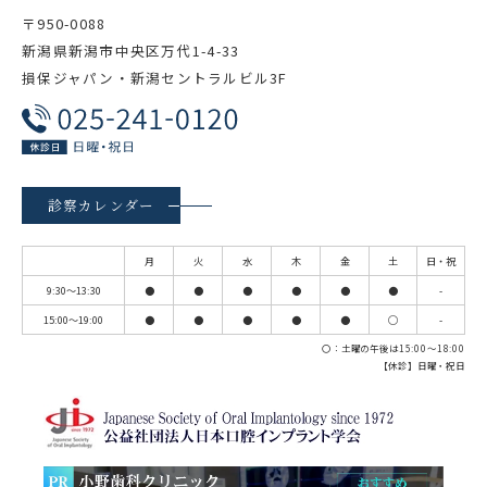
〒950-0088
新潟県新潟市中央区万代1-4-33
損保ジャパン・新潟セントラルビル3F
診察カレンダー
月
火
水
木
金
土
日・祝
9:30～13:30
●
●
●
●
●
●
-
15:00～19:00
●
●
●
●
●
◯
-
〇：土曜の午後は15:00～18:00
【休診】日曜・祝日