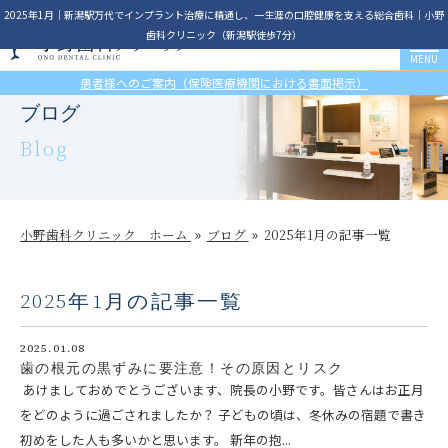
2025年1月｜新潟駅万代でインプラント治療に精通し、一生涯の口腔健康を支える総合歯科｜小野
歯科クリニック（新潟駅徒歩7分）
患者様へのご案内（保険医療機関における書面掲示）
ブログ
Blog
小野歯科クリニック ホーム
ブログ
2025年1月の記事一覧
2025年1月の記事一覧
2025.01.08
歯の根元の黒ずみに要注意！その原因とリスク
あけましておめでとうございます、院長の小野です。皆さんはお正月
をどのように過ごされましたか？ 子どもの頃は、冬休みの宿題で書き
初めをした人も多いかと思います。 新年の抱...