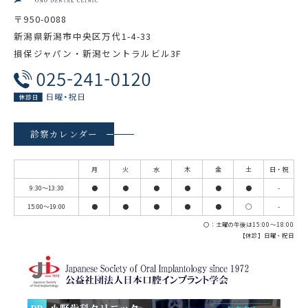
〒950-0088
新潟県新潟市中央区万代1-4-33
損保ジャパン・新潟セントラルビル3F
診察カレンダー
月
火
水
木
金
土
日・祝
9:30～13:30
●
●
●
●
●
●
-
15:00～19:00
●
●
●
●
●
◯
-
〇：土曜の午後は15:00～18:00
【休診】日曜・祝日