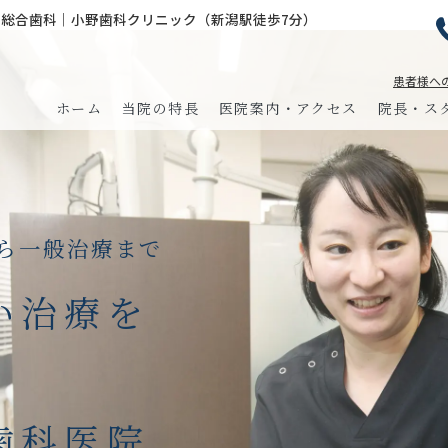
総合歯科｜小野歯科クリニック（新潟駅徒歩7分）
患者様へ
ホーム
当院の特長
医院案内・アクセス
院長・ス
ら一般治療まで
い治療を
s
歯科医院