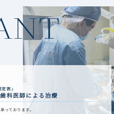
・歯科外来・在宅ベースアップ評価料Ⅰ
ANT
・酸素の購入単価（笑気吸入鎮静法をおこなっており
明細書の発行
当院はすべての患者様に、無償で診療明細書を発行し
保険外負担に関
する事項
・物品の販売 歯ブラシ・デンタルフロス・歯間ブラ
己負担となります。
・保険外併用療養費に関するもの
金属床による総義歯の提供（料金の一部は保険か
※コバルトクロム床 330,000円 チタン床 370
う蝕に罹患している患者の指導管理に係る費用徴
認定医」
た
歯科医師による治療
・自費診療に関しては、料金表のページをご覧くださ
連携先保険医療
機関
で承っております。