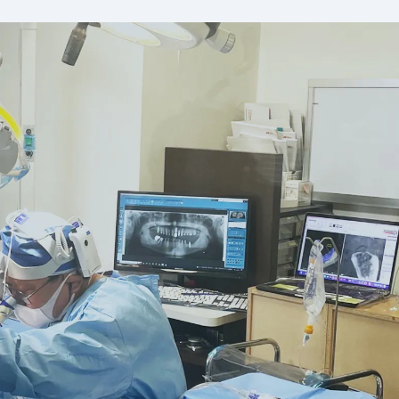
ます）
ております。
シ、洗口液、洗浄液、その他の購入費用は自
ら補填）
,000円
収 当院では実施しておりません
い