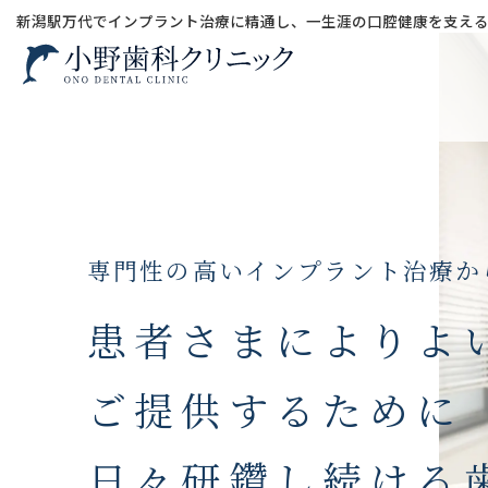
新潟駅万代でインプラント治療に精通し、一生涯の口腔健康を支える
専門性の高いインプラント治療か
患者さまによりよ
Previou
Next
ご提供するために
日々研鑽し続ける