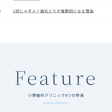
・口腔管理体制強化加算
1回じゃダメ？歯石とりが複数回になる理由
3
・在宅患者歯科治療時医療管理料
・歯科訪問診療料の注１５に規定する基準
・口腔細菌定量検査の施設基準
・有床義歯咀嚼機能検査１のロ及び咀嚼能力検査
・有床義歯咀嚼機能検査２のロ及び咬合圧検査
・歯科口腔リハビリテーション料２
・手術用顕微鏡加算
・口腔粘膜処置
Feature
・歯科技工士連携加算１及び２
・CADCAMインレー光学印象
・CADCAM冠及びCADCAMインレーの施設基準
・歯根端切除手術の注３
小野歯科クリニック6つの特長
・レーザー機器加算
・クラウン・ブリッジ維持管理料