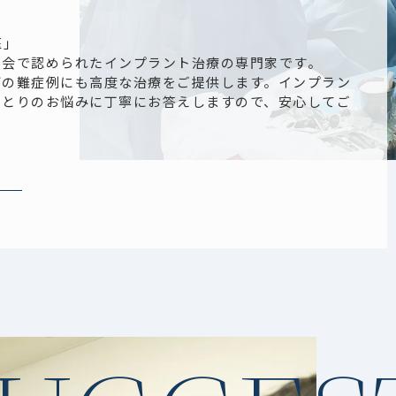
日本歯科大学
新潟病院 医科
医」
部門
学会で認められたインプラント治療の専門家です。
新潟市中央区
どの難症例にも高度な治療をご提供します。インプラン
浜浦町１－８
ひとりのお悩みに丁寧にお答えしますので、安心してご
TEL025（267）
1500
最新の光学印象の機器を導入いたします。
5
ホームページをリニューアルいたしました。今後とも
8