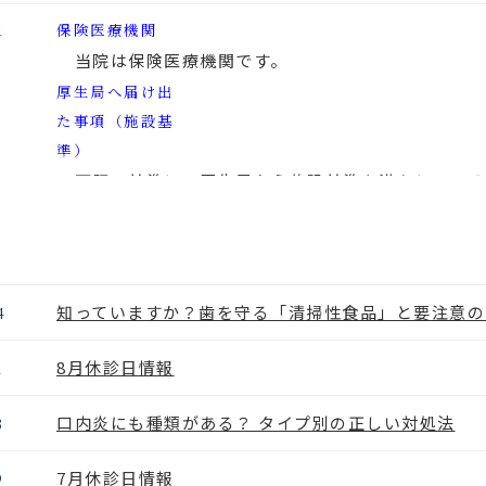
1
保険医療機関
当院は保険医療機関です。
厚生局へ届け出
た事項（施設基
準）
下記の基準に、厚生局から施設基準を満たしている
・医療DX推進体制整備加算 （医療のデジタル化を
ライン資格確認等システムにより取得した診療情報等
・初診料の注１に規定する施設基準 （院内感染防止
ています。）
知っていますか？歯を守る「清掃性食品」と要注意の
4
・歯科外来診療医療安全対策加算1 （安心で安全
8月休診日情報
1
装置・器具等を整備しています。医療安全に係る研修
ています。）
口内炎にも種類がある？ タイプ別の正しい対処法
3
・歯科外来診療感染対策加算1
・歯科治療時医療管理料
7月休診日情報
9