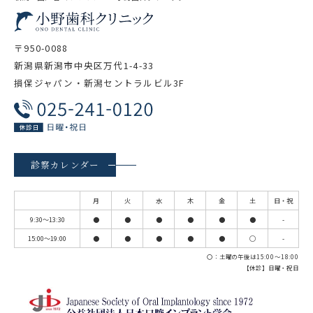
〒950-0088
新潟県新潟市中央区万代1-4-33
損保ジャパン・新潟セントラルビル3F
診察カレンダー
月
火
水
木
金
土
日・祝
9:30～13:30
●
●
●
●
●
●
-
15:00～19:00
●
●
●
●
●
◯
-
〇：土曜の午後は15:00～18:00
【休診】日曜・祝日