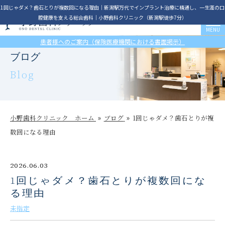
1回じゃダメ？歯石とりが複数回になる理由│新潟駅万代でインプラント治療に精通し、一生涯の口
腔健康を支える総合歯科｜小野歯科クリニック（新潟駅徒歩7分）
患者様へのご案内（保険医療機関における書面掲示）
ブログ
Blog
小野歯科クリニック ホーム
ブログ
1回じゃダメ？歯石とりが複
数回になる理由
2026.06.03
1回じゃダメ？歯石とりが複数回にな
る理由
未指定