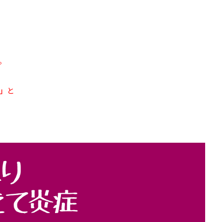
。
」
と