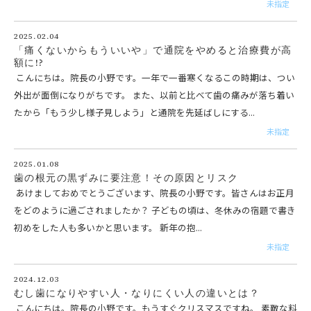
未指定
2025.02.04
「痛くないからもういいや」で通院をやめると治療費が高
額に!?
こんにちは。院長の小野です。一年で一番寒くなるこの時期は、つい
外出が面倒になりがちです。 また、以前と比べて歯の痛みが落ち着い
たから「もう少し様子見しよう」と通院を先延ばしにする...
未指定
2025.01.08
歯の根元の黒ずみに要注意！その原因とリスク
あけましておめでとうございます、院長の小野です。皆さんはお正月
をどのように過ごされましたか？ 子どもの頃は、冬休みの宿題で書き
初めをした人も多いかと思います。 新年の抱...
未指定
2024.12.03
むし歯になりやすい人・なりにくい人の違いとは？
こんにちは。院長の小野です。もうすぐクリスマスですね。 素敵な料