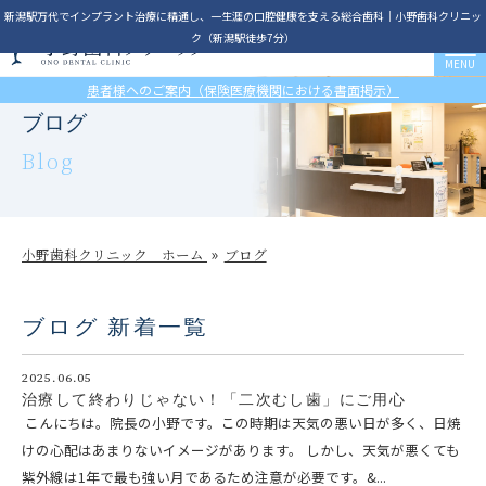
新潟駅万代でインプラント治療に精通し、一生涯の口腔健康を支える総合歯科｜小野歯科クリニッ
ク（新潟駅徒歩7分）
患者様へのご案内（保険医療機関における書面掲示）
ブログ
Blog
小野歯科クリニック ホーム
ブログ
ブログ 新着一覧
2025.06.05
治療して終わりじゃない！「二次むし歯」にご用心
こんにちは。院長の小野です。この時期は天気の悪い日が多く、日焼
けの心配はあまりないイメージがあります。 しかし、天気が悪くても
紫外線は1年で最も強い月であるため注意が必要です。&...