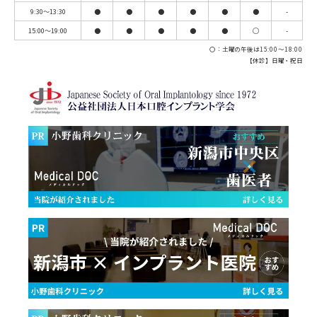
9:30～13:30
●
●
●
●
●
●
-
15:00～19:00
●
●
●
●
●
◯
-
〇：土曜の午後は15:00～18:00
【休診】日曜・祝日