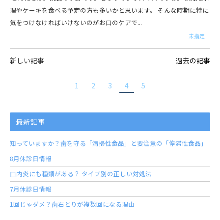
理やケーキを食べる予定の方も多いかと思います。 そんな時期に特に
気をつけなければいけないのがお口のケアで...
未指定
新しい記事
過去の記事
1
2
3
4
5
最新記事
知っていますか？歯を守る「清掃性食品」と要注意の「停滞性食品」
8月休診日情報
口内炎にも種類がある？ タイプ別の正しい対処法
7月休診日情報
1回じゃダメ？歯石とりが複数回になる理由