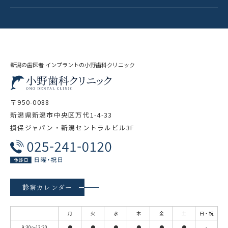
新潟の歯医者 インプラントの小野歯科クリニック
〒950-0088
新潟県新潟市中央区万代1-4-33
損保ジャパン・新潟セントラルビル3F
診察カレンダー
月
火
水
木
金
土
日・祝
9:30～13:30
●
●
●
●
●
●
-