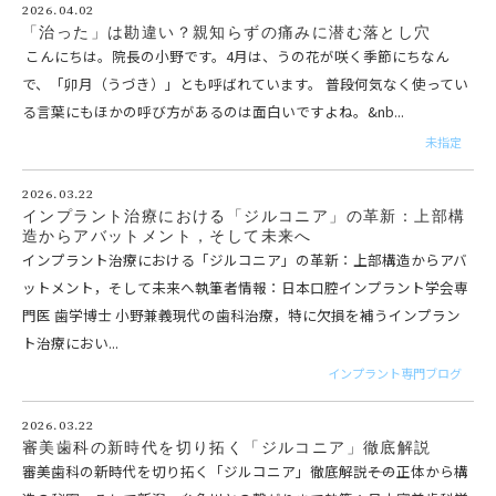
2026.04.02
「治った」は勘違い？親知らずの痛みに潜む落とし穴
こんにちは。院長の小野です。4月は、うの花が咲く季節にちなん
で、「卯月（うづき）」とも呼ばれています。 普段何気なく使ってい
る言葉にもほかの呼び方があるのは面白いですよね。&nb...
未指定
2026.03.22
インプラント治療における「ジルコニア」の革新：上部構
造からアバットメント，そして未来へ
インプラント治療における「ジルコニア」の革新：上部構造からアバ
ットメント，そして未来へ執筆者情報：日本口腔インプラント学会専
門医 歯学博士 小野兼義現代の歯科治療，特に欠損を補うインプラン
ト治療におい...
インプラント専門ブログ
2026.03.22
審美歯科の新時代を切り拓く「ジルコニア」徹底解説
審美歯科の新時代を切り拓く「ジルコニア」徹底解説――その正体から構