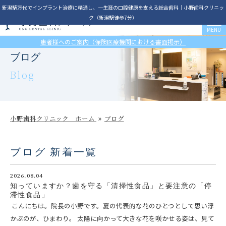
新潟駅万代でインプラント治療に精通し、一生涯の口腔健康を支える総合歯科｜小野歯科クリニッ
ク（新潟駅徒歩7分）
患者様へのご案内（保険医療機関における書面掲示）
ブログ
Blog
小野歯科クリニック ホーム
ブログ
ブログ 新着一覧
2026.08.04
知っていますか？歯を守る「清掃性食品」と要注意の「停
滞性食品」
こんにちは。院長の小野です。夏の代表的な花のひとつとして思い浮
かぶのが、ひまわり。 太陽に向かって大きな花を咲かせる姿は、見て