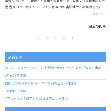
造の秘密，そして新潟・糸魚川との繋がりまで――執筆：日本審美歯科学
会 会員 日本口腔インプラント学会 専門医 歯学博士 小野兼義皆様，...
審美歯科
過去の記事
1
2
3
4
5
最新記事
知っていますか？歯を守る「清掃性食品」と要注意の「停滞性食品」
8月休診日情報
口内炎にも種類がある？ タイプ別の正しい対処法
7月休診日情報
1回じゃダメ？歯石とりが複数回になる理由