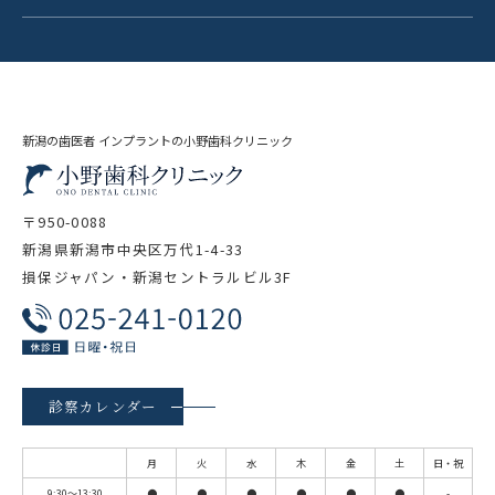
新潟の歯医者 インプラントの小野歯科クリニック
〒950-0088
新潟県新潟市中央区万代1-4-33
損保ジャパン・新潟セントラルビル3F
診察カレンダー
月
火
水
木
金
土
日・祝
9:30～13:30
●
●
●
●
●
●
-