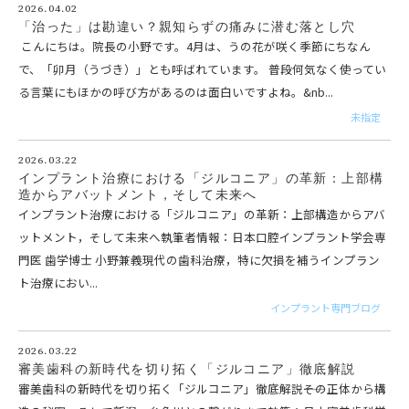
2026.04.02
「治った」は勘違い？親知らずの痛みに潜む落とし穴
こんにちは。院長の小野です。4月は、うの花が咲く季節にちなん
で、「卯月（うづき）」とも呼ばれています。 普段何気なく使ってい
る言葉にもほかの呼び方があるのは面白いですよね。&nb...
未指定
2026.03.22
インプラント治療における「ジルコニア」の革新：上部構
造からアバットメント，そして未来へ
インプラント治療における「ジルコニア」の革新：上部構造からアバ
ットメント，そして未来へ執筆者情報：日本口腔インプラント学会専
門医 歯学博士 小野兼義現代の歯科治療，特に欠損を補うインプラン
ト治療におい...
インプラント専門ブログ
2026.03.22
審美歯科の新時代を切り拓く「ジルコニア」徹底解説
審美歯科の新時代を切り拓く「ジルコニア」徹底解説――その正体から構