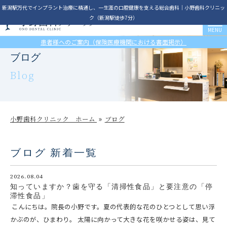
新潟駅万代でインプラント治療に精通し、一生涯の口腔健康を支える総合歯科｜小野歯科クリニッ
ク（新潟駅徒歩7分）
患者様へのご案内（保険医療機関における書面掲示）
ブログ
Blog
小野歯科クリニック ホーム
ブログ
ブログ 新着一覧
2026.08.04
知っていますか？歯を守る「清掃性食品」と要注意の「停
滞性食品」
こんにちは。院長の小野です。夏の代表的な花のひとつとして思い浮
かぶのが、ひまわり。 太陽に向かって大きな花を咲かせる姿は、見て