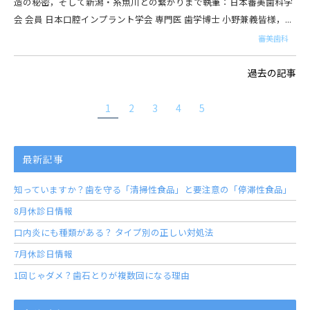
造の秘密，そして新潟・糸魚川との繋がりまで――執筆：日本審美歯科学
会 会員 日本口腔インプラント学会 専門医 歯学博士 小野兼義皆様，...
審美歯科
過去の記事
1
2
3
4
5
最新記事
知っていますか？歯を守る「清掃性食品」と要注意の「停滞性食品」
8月休診日情報
口内炎にも種類がある？ タイプ別の正しい対処法
7月休診日情報
1回じゃダメ？歯石とりが複数回になる理由